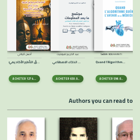
Saddek BOUHARATI
عبد الكريم تفرقنيت
أحسن ثليلاني
Quand l’Algorithme Guérit: L’Avenir de la Medicine
مجتمع ما بعد المعلومات من الخيال العلمي إلى الذكاء الاصطناعي Post-information Society From Science Fiction to Artificiel Intelligence
الممارسةُ المسرحيةُ في إفريقيا: تجاربُ الركح وآفاقُ التأطير الأكاديميّ
ACHETER
1274.00
DA
ACHETER
650.00
DA
ACHETER
598.00
DA
Authors you can read to