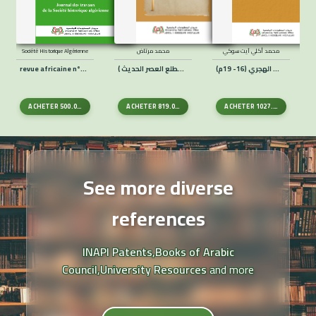
محمد أكلي آيت سوكي
محمد مرتاض
Société Historique Algérienne
إسهامات علماء زواوة في الحياة الفكرية الإسلامية من القرن العاشر إلى القرن الثالث عشر الهجري (16- 19م)
أعلام جزائريّون في الفكر والأدب ( حتّى مطلع العصر الحديث )
revue africaine n°81-1937
ACHETER
500.00
DA
ACHETER
819.00
DA
ACHETER
1027.00
DA
See more diverse
references
INAPI Patents
,
Books of Arabic
Council
,
University Resources
and more