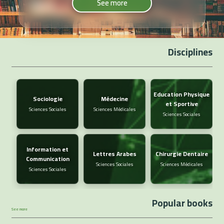
See more
Disciplines
Education Physique
Sociologie
Médecine
et Sportive
Sciences Sociales
Sciences Médicales
Sciences Sociales
Information et
Lettres Arabes
Chirurgie Dentaire
Communication
Sciences Sociales
Sciences Médicales
Sciences Sociales
Popular books
See more