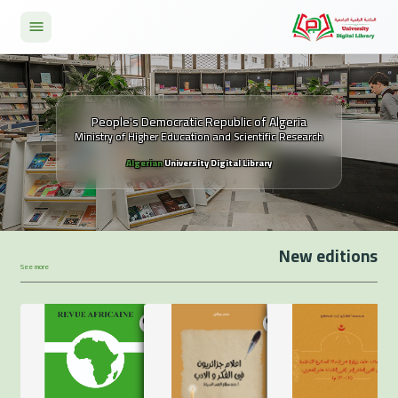
People's Democratic Republic of Algeria
Ministry of Higher Education and Scientific Research
Algerian
University Digital Library
New editions
See more