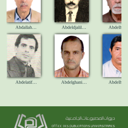
Abdallah
Abdeldjalil
Abdelham
HAOUAM
OUAHABI
ARAB
Abdelatif
Abdelghani
Abdelham
BENACHENHOU
BACHIR
LAYAD
CHERIF