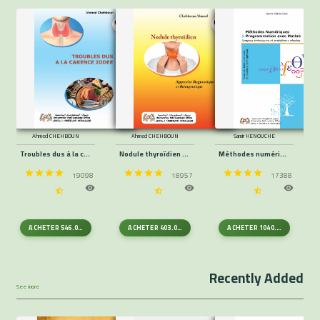
Ahmed CHEHBOUN
Ahmed CHEHBOUN
Samir KENOUCHE
Troubles dus à la carence iodée
Nodule thyroïdien approche diagnostique et thérapeutique
Méthodes numériques et programmation avec Matlab rappels théoriques et problèmes résolus
19098
18957
17388
ACHETER
546.00
DA
ACHETER
403.00
DA
ACHETER
1040.00
DA
Recently Added
See more